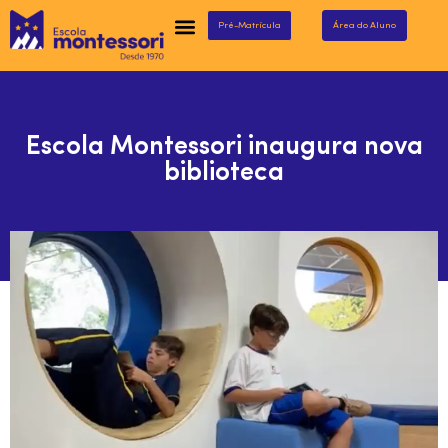
Pré-Matrícula
Área do Aluno
Escola Montessori inaugura nova
biblioteca