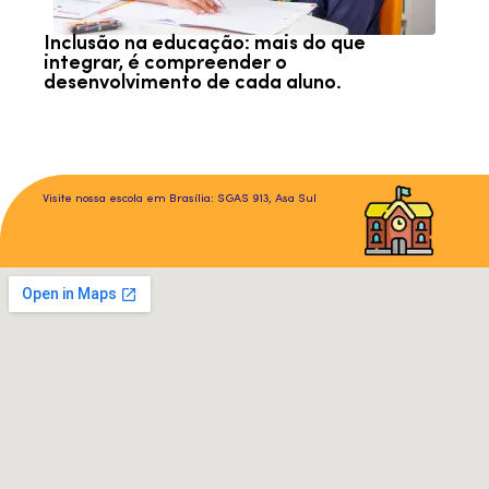
 mais do que
Concentração na infância: P
er o
precisa ser construída e nã
ada aluno.
Visite nossa escola em Brasília: SGAS 913, Asa Sul